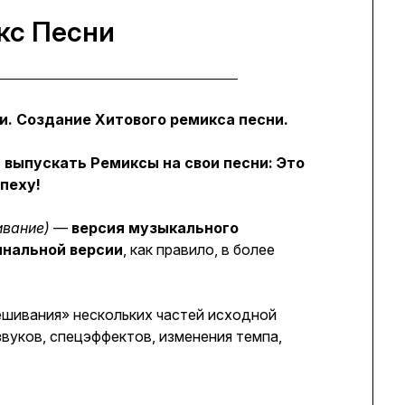
кс Песни
Опубликовано
в
и. Создание Хитового ремикса песни.
11.10.2025
 выпускать Ремиксы на свои песни: Это
пеху!
ивание)
—
версия музыкального
инальной версии
, как правило, в более
шивания» нескольких частей исходной
звуков, спецэффектов, изменения темпа,