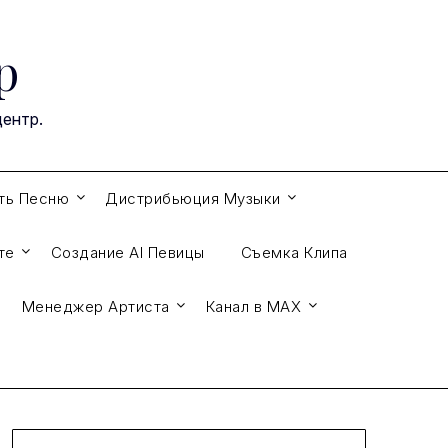
р
ентр.
ть Песню
Дистрибьюция Музыки
те
Создание AI Певицы
Съемка Клипа
Менеджер Артиста
Канал в МАХ