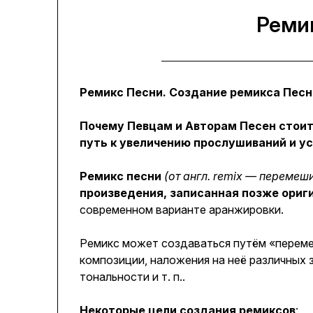
Реми
Ремикс Песни. Создание ремикса Песн
Почему Певцам и Авторам Песен стоит
путь к увеличению прослушиваний и ус
Ремикс песни
(от англ. remix — перемеш
произведения, записанная позже ориг
современном варианте аранжировки.
Ремикс может создаваться путём «переме
композиции, наложения на неё различных 
тональности и т. п..
Некоторые цели создания ремиксов
: