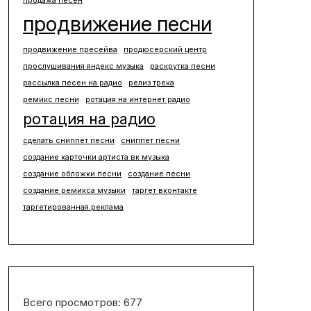
продажа песен
продвижение песни
продвижение пресейва
продюсерский центр
прослушивания яндекс музыка
раскрутка песни
рассылка песен на радио
релиз трека
ремикс песни
ротация на интернет радио
ротация на радио
сделать сниппет песни
сниппет песни
создание карточки артиста вк музыка
создание обложки песни
создание песни
создание ремикса музыки
таргет вконтакте
таргетированная реклама
Всего просмотров:
677