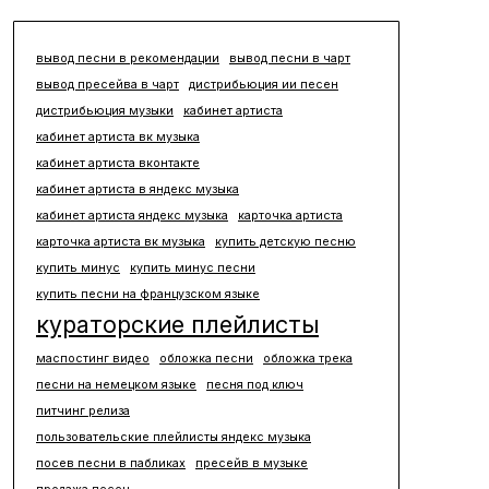
вывод песни в рекомендации
вывод песни в чарт
вывод пресейва в чарт
дистрибьюция ии песен
дистрибьюция музыки
кабинет артиста
кабинет артиста вк музыка
кабинет артиста вконтакте
кабинет артиста в яндекс музыка
кабинет артиста яндекс музыка
карточка артиста
карточка артиста вк музыка
купить детскую песню
купить минус
купить минус песни
купить песни на французском языке
кураторские плейлисты
маспостинг видео
обложка песни
обложка трека
песни на немецком языке
песня под ключ
питчинг релиза
пользовательские плейлисты яндекс музыка
посев песни в пабликах
пресейв в музыке